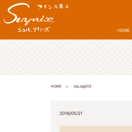
HOME
HOME
top_bg005
2018/05/21