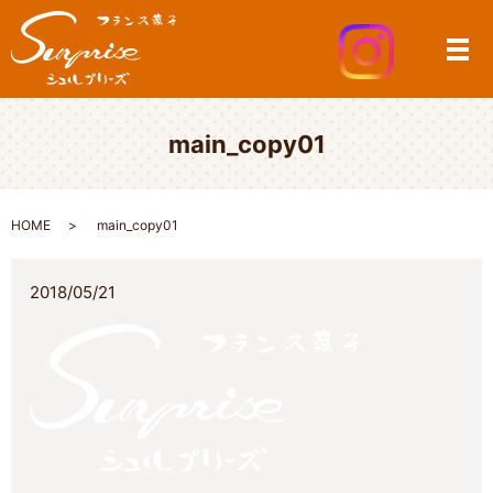
メ
main_copy01
HOME
main_copy01
2018/05/21