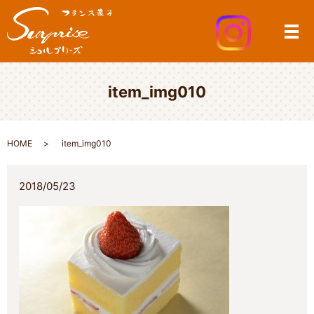
メ
item_img010
HOME
item_img010
2018/05/23